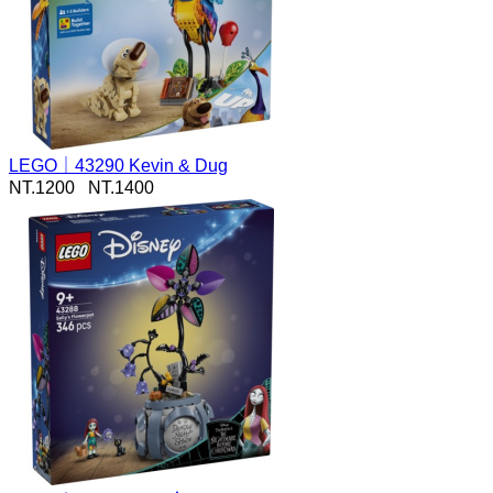
LEGO｜43290 Kevin & Dug
NT.
1200
NT.1400