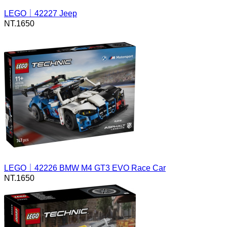
LEGO｜42227 Jeep
NT.
1650
LEGO｜42226 BMW M4 GT3 EVO Race Car
NT.
1650