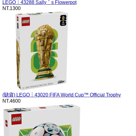
LEGO｜43288 Sally＇s Flowerpot
NT.
1300
(缺貨)
LEGO｜43020 FIFA World Cup™ Official Trophy
NT.
4600