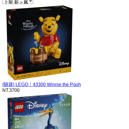
(缺貨)
LEGO｜43300 Winnie the Pooh
NT.
3700