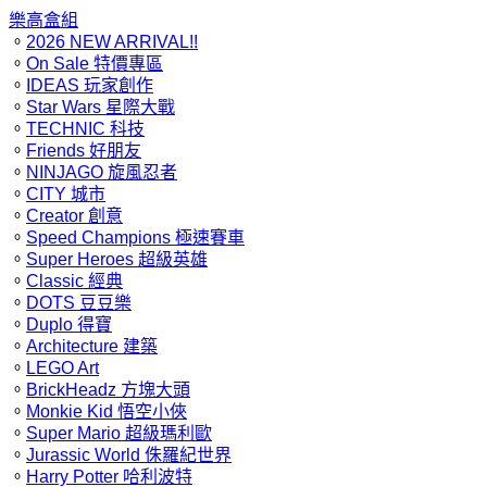
樂高盒組
。
2026 NEW ARRIVAL!!
。
On Sale 特價專區
。
IDEAS 玩家創作
。
Star Wars 星際大戰
。
TECHNIC 科技
。
Friends 好朋友
。
NINJAGO 旋風忍者
。
CITY 城市
。
Creator 創意
。
Speed Champions 極速賽車
。
Super Heroes 超級英雄
。
Classic 經典
。
DOTS 豆豆樂
。
Duplo 得寶
。
Architecture 建築
。
LEGO Art
。
BrickHeadz 方塊大頭
。
Monkie Kid 悟空小俠
。
Super Mario 超級瑪利歐
。
Jurassic World 侏羅紀世界
。
Harry Potter 哈利波特