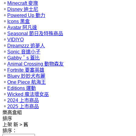
。
Minecraft 麥塊
。
Disney 迪士尼
。
Powered Up 動力
。
Icons 黑盒
。
Avatar 阿凡達
。
Seasonal 節日及特殊商品
。
VIDIYO
。
Dreamzzz 追夢人
。
Sonic 音速小子
。
Gabby＇s 蓋比
。
Animal Crossing 動物森友
。
Fortnite 要塞英雄
。
Bluey 妙妙犬布麗
。
One Piece 航海王
。
Editions 運動
。
Wicked 魔法壞女巫
。
2024 上市商品
。
2025 上市商品
樂高盒組
排序
上架 新 > 舊
排序：