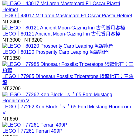
LEGO｜43017 McLaren Mastercard F1 Oscar Piastri Helmet
NT.
2400
LEGO｜80121 Ancient Moon-Gazing Inn 古代賞月客棧
NT.
3000
NT.3200
LEGO｜80120 Prosperity Carp Leaping 魚躍龍門
NT.
1350
LEGO｜77985 Dinosaur Fossils: Triceratops 恐龍化石：三角
龍
NT.
2700
LEGO｜77262 Ken Block＇s ＇65 Ford Mustang Hoonicorn
V
NT.
650
LEGO｜77261 Ferrari 499P