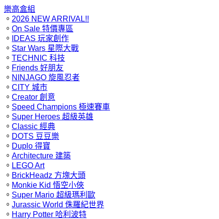
樂高盒組
。
2026 NEW ARRIVAL!!
。
On Sale 特價專區
。
IDEAS 玩家創作
。
Star Wars 星際大戰
。
TECHNIC 科技
。
Friends 好朋友
。
NINJAGO 旋風忍者
。
CITY 城市
。
Creator 創意
。
Speed Champions 極速賽車
。
Super Heroes 超級英雄
。
Classic 經典
。
DOTS 豆豆樂
。
Duplo 得寶
。
Architecture 建築
。
LEGO Art
。
BrickHeadz 方塊大頭
。
Monkie Kid 悟空小俠
。
Super Mario 超級瑪利歐
。
Jurassic World 侏羅紀世界
。
Harry Potter 哈利波特