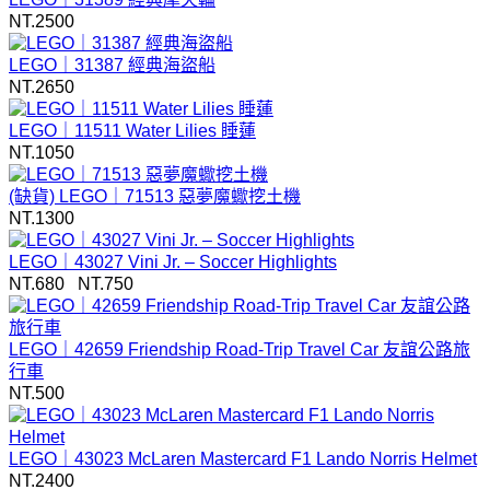
NT.
2500
LEGO｜31387 經典海盜船
NT.
2650
LEGO｜11511 Water Lilies 睡蓮
NT.
1050
(缺貨)
LEGO｜71513 惡夢魔蠍挖土機
NT.
1300
LEGO｜43027 Vini Jr. – Soccer Highlights
NT.
680
NT.750
LEGO｜42659 Friendship Road-Trip Travel Car 友誼公路旅
行車
NT.
500
LEGO｜43023 McLaren Mastercard F1 Lando Norris Helmet
NT.
2400