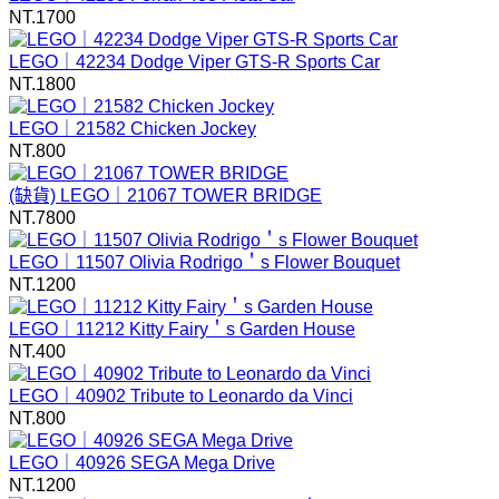
NT.
1700
LEGO｜42234 Dodge Viper GTS-R Sports Car
NT.
1800
LEGO｜21582 Chicken Jockey
NT.
800
(缺貨)
LEGO｜21067 TOWER BRIDGE
NT.
7800
LEGO｜11507 Olivia Rodrigo＇s Flower Bouquet
NT.
1200
LEGO｜11212 Kitty Fairy＇s Garden House
NT.
400
LEGO｜40902 Tribute to Leonardo da Vinci
NT.
800
LEGO｜40926 SEGA Mega Drive
NT.
1200