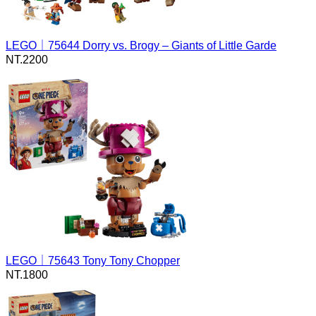
LEGO｜75644 Dorry vs. Brogy – Giants of Little Garde
NT.
2200
LEGO｜75643 Tony Tony Chopper
NT.
1800