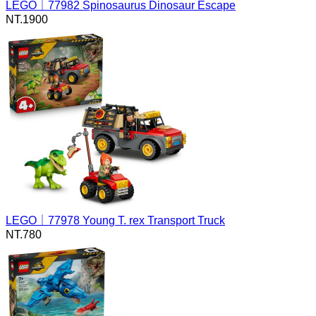
LEGO｜77982 Spinosaurus Dinosaur Escape
NT.
1900
LEGO｜77978 Young T. rex Transport Truck
NT.
780