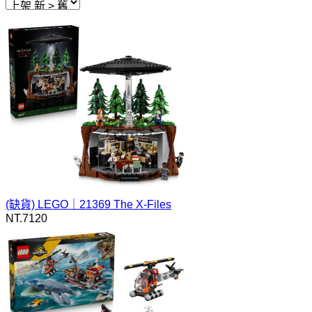
(缺貨)
LEGO｜21369 The X-Files
NT.
7120