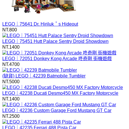
LEGO｜75641 Dr. Hiriluk＇s Hideout
NT.
800
LEGO｜75451 Hutt Palace Sentry Droid Showdown
NT.
1400
LEGO｜72051 Donkey Kong Arcade 咚奇剛 街機遊戲
NT.
4700
(缺貨)
LEGO｜42239 Batmobile Tumbler
NT.
5000
LEGO｜42238 Ducati Desmo450 MX Factory Motorcycle
NT.
1400
LEGO｜42236 Custom Garage Ford Mustang GT Car
NT.
2500
LEGO｜42235 Ferrari 488 Pista Car