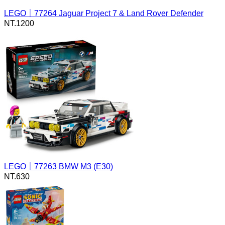
LEGO｜77264 Jaguar Project 7 & Land Rover Defender
NT.
1200
LEGO｜77263 BMW M3 (E30)
NT.
630