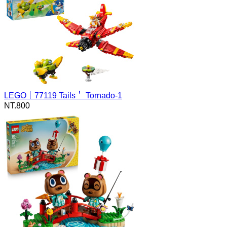
LEGO｜77119 Tails＇ Tornado-1
NT.
800