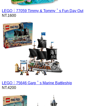
LEGO｜77059 Timmy & Tommy＇s Fun Day Out
NT.
1600
LEGO｜75646 Garp＇s Marine Battleship
NT.
4200