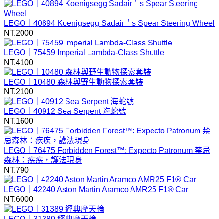
LEGO｜40894 Koenigsegg Sadair＇s Spear Steering Wheel
NT.
2000
LEGO｜75459 Imperial Lambda-Class Shuttle
NT.
4100
LEGO｜10480 森林與野生動物探索套裝
NT.
2100
LEGO｜40912 Sea Serpent 海蛇號
NT.
1600
LEGO｜76475 Forbidden Forest™: Expecto Patronum 禁忌
森林：疾疾，護法現身
NT.
790
LEGO｜42240 Aston Martin Aramco AMR25 F1® Car
NT.
6000
LEGO｜31389 經典摩天輪