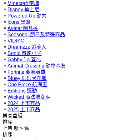
。
Minecraft 麥塊
。
Disney 迪士尼
。
Powered Up 動力
。
Icons 黑盒
。
Avatar 阿凡達
。
Seasonal 節日及特殊商品
。
VIDIYO
。
Dreamzzz 追夢人
。
Sonic 音速小子
。
Gabby＇s 蓋比
。
Animal Crossing 動物森友
。
Fortnite 要塞英雄
。
Bluey 妙妙犬布麗
。
One Piece 航海王
。
Editions 運動
。
Wicked 魔法壞女巫
。
2024 上市商品
。
2025 上市商品
樂高盒組
排序
上架 新 > 舊
排序：