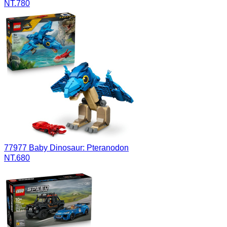
NT.780
77977 Baby Dinosaur: Pteranodon
NT.680