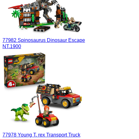
77982 Spinosaurus Dinosaur Escape
NT.1900
77978 Young T. rex Transport Truck