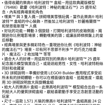
• 值得收藏的樂高® 哈利波特™ 盒組－用這款典藏版模型
（76466）歡慶《哈利波特：神秘的魔法石™》25 週年紀
念，內有經典場景和角色
• 嘿美™ 與 3 隻人偶－拼砌嘿美雪鴞玩偶，當作此樂高® 哈利
波特™ 盒組的中心裝飾，然後加上哈利波特、妙麗格蘭傑™
和榮恩衛斯理™ 人偶
• 好玩的功能－轉動 3 個旋鈕，打開哈利波特的皮箱側面，揭
開迷你比例電影場景；轉動嘿美的頭；或讓巫師棋棋盤上的皇
后移動
• 經典場景與更多精彩特色－重現迷你比例《哈利波特：神秘
的魔法石™》場景、印有阿不思鄧不利多™ 的巧克力蛙畫
片、魔法石、2 枚加隆™ 等等
• 適合大人的好禮－用這款特別的樂高® 哈利波特™ 25 週年
紀念展示模型犒賞自己，或是送給男性、女性、哈利波特粉絲
同好和收藏家
• 3D 拼砌說明－準備好使用 LEGO® Builder 應用程式享受前
所未有的拼砌體驗，你可以在裡面儲存盒組、追蹤進度，還能
用 3D 拼砌說明放大與旋轉盒組
• 給大人的樂高® 盒組－此樂高哈利波特™ 模型組合出自一系
列給大人的優質拼砌盒組，獻給喜歡動手享受正念創意活動的
玩家
• 尺寸－這款 1,571 片裝的樂高® 哈利波特™ 盒組高逾 24 公