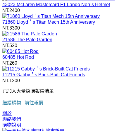
43023 McLaren Mastercard F1 Lando Norris Helmet
NT.2400
71860 Lloyd＇s Titan Mech 15th Anniversary
NT.3300
21586 The Pale Garden
NT.520
60485 Hot Rod
NT.260
11215 Gabby＇s Brick-Built Cat Friends
NT.1200
已加入大量採購報價清單
繼續購物
前往報價
關於
聯絡我們
購物說明