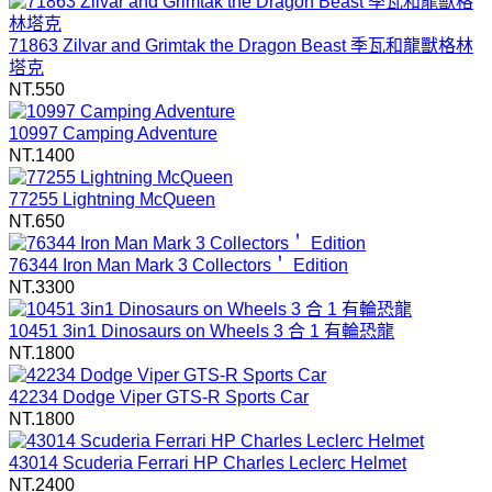
71863 Zilvar and Grimtak the Dragon Beast 季瓦和龍獸格林
塔克
NT.550
10997 Camping Adventure
NT.1400
77255 Lightning McQueen
NT.650
76344 Iron Man Mark 3 Collectors＇ Edition
NT.3300
10451 3in1 Dinosaurs on Wheels 3 合 1 有輪恐龍
NT.1800
42234 Dodge Viper GTS-R Sports Car
NT.1800
43014 Scuderia Ferrari HP Charles Leclerc Helmet
NT.2400