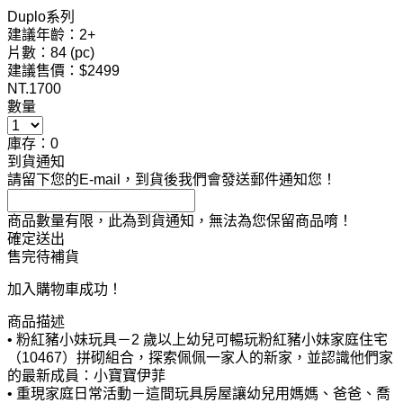
Duplo系列
建議年齡：2+
片數：84 (pc)
建議售價：$2499
NT.
1700
數量
庫存：0
到貨通知
請留下您的E-mail，到貨後我們會發送郵件通知您！
商品數量有限，此為到貨通知，無法為您保留商品唷！
確定送出
售完待補貨
加入購物車成功！
商品描述
• 粉紅豬小妹玩具－2 歲以上幼兒可暢玩粉紅豬小妹家庭住宅
（10467）拼砌組合，探索佩佩一家人的新家，並認識他們家
的最新成員：小寶寶伊菲
• 重現家庭日常活動－這間玩具房屋讓幼兒用媽媽、爸爸、喬