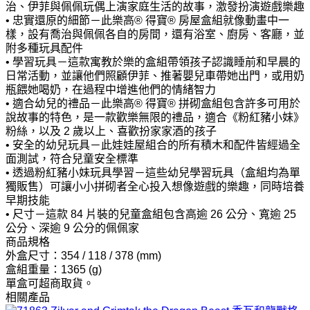
治、伊菲與佩佩玩偶上演家庭生活的故事，激發扮演遊戲樂趣
• 忠實還原的細節－此樂高® 得寶® 房屋盒組就像動畫中一
樣，設有喬治與佩佩各自的房間，還有浴室、廚房、客廳，並
附多種玩具配件
• 學習玩具－這款寓教於樂的盒組帶領孩子認識睡前和早晨的
日常活動，並讓他們照顧伊菲、推著嬰兒車帶她出門，或用奶
瓶餵她喝奶，在過程中增進他們的情緒智力
• 適合幼兒的禮品－此樂高® 得寶® 拼砌盒組包含許多可用於
說故事的特色，是一款歡樂無限的禮品，適合《粉紅豬小妹》
粉絲，以及 2 歲以上、喜歡扮家家酒的孩子
• 安全的幼兒玩具－此娃娃屋組合的所有積木和配件皆經過全
面測試，符合兒童安全標準
• 透過粉紅豬小妹玩具學習－這些幼兒學習玩具（盒組均為單
獨販售）可讓小小拼砌者全心投入想像遊戲的樂趣，同時培養
早期技能
• 尺寸－這款 84 片裝的兒童盒組包含高逾 26 公分、寬逾 25
公分、深逾 9 公分的佩佩家
商品規格
外盒尺寸：354 / 118 / 378 (mm)
盒組重量：1365 (g)
單盒可超商取貨。
相關產品