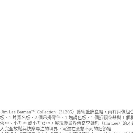
 Lee Batman™ Collection（31205）藝術壁飾盒組，內有肖像
飾板、1 片簽名板、2 個吊掛零件、1 塊調色板、1 個拆顆粒器與 1 
蝠俠™、小丑™ 或小丑女™，展現漫畫界傳奇李鏞哲（Jim Lee）的才
入完全放鬆與快樂專注的境界，沉浸在意想不到的細節裡