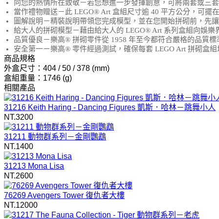
向您的熱情所在致敬－若您想進一步發揮創意，可將兩套或三套
當作禮物贈送－此 LEGO® Art 盒組尺寸逾 40 平方公分
圖解說明－精裝說明帶領您完成模型，並在您開始拼砌前，先讓您深入瞭解 LEGO
給大人的拼砌模型－藉由給大人的 LEGO® Art 系列盒組
品質優良－樂高® 拼砌零件從 1958 年至今都符合嚴格的品
安全第一－樂高® 零件經過測試，確保每套 LEGO Art 拼砌盒組均符合
商品規格
外盒尺寸：404 / 50 / 378 (mm)
盒組重量：1746 (g)
相關產品
31216 Keith Haring - Dancing Figures 凱斯．哈林－跳舞小人
NT.3200
31211 動物群系列－金剛鸚鵡
NT.1400
31213 Mona Lisa
NT.2600
76269 Avengers Tower 復仇者大樓
NT.12000