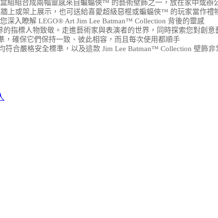
盒組組合成兩幅靈感來自蝙蝠俠™ 的藝術壁飾之一，放在家中或辦
，可擺在牆上或架上展示，也可送給喜愛超級惡棍或蝙蝠俠™ 的玩家當作禮
® Art Jim Lee Batman™ Collection 背後的靈感
向娛樂界的指標人物致敬。走進藝術家與表演者的世界，同時探索您對創
質標準，確保它們保持一致、彼此相容，而且每次使用都順手
嚴格安全標準，以及這款 Jim Lee Batman™ Collection 壁飾