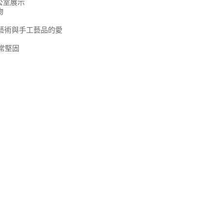
公室展示
物
意藝術與手工藝品的愛
非常堅固