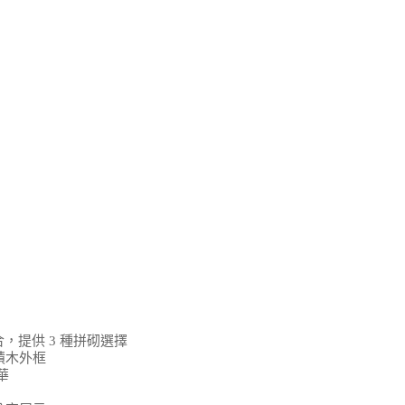
組合，提供 3 種拼砌選擇
個積木外框
華