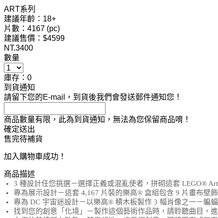
ART系列
建議年齡：18+
片數：4167 (pc)
建議售價：$4599
NT.
3400
數量
庫存：0
到貨通知
請留下您的E-mail，到貨後我們會發送郵件通知您！
商品數量有限，此為到貨通知，無法為您保留商品唷！
確定送出
售完待補貨
加入購物車成功！
商品描述
3 種設計任您挑選－選擇正義或混亂使者，拼砌這套 LEGO® Art Jim
專為展示設計－這套 4,167 片裝的樂高® 盒組包含 9 片畫布壁
專為 DC 宇宙迷設計－以樂高® 積木板製作 3 幅肖像之一－蝙
找到您的創意「化境」－製作這個藝術作品時，請聆聽曲目，進