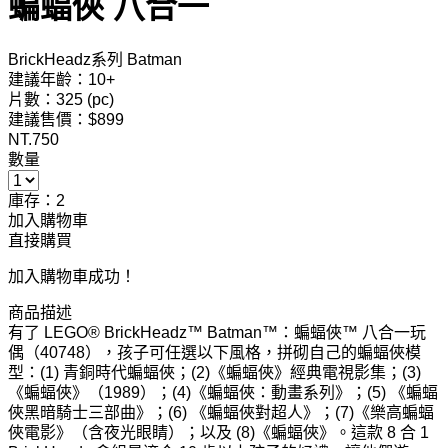
蝙蝠俠 八合一
BrickHeadz系列 Batman
建議年齡：10+
片數：325 (pc)
建議售價：$899
NT.
750
數量
庫存：2
加入購物車
直接購買
加入購物車成功！
商品描述
有了 LEGO® BrickHeadz™ Batman™：蝙蝠俠™ 八合一玩
偶（40748），孩子可任選以下風格，拼砌自己的蝙蝠俠模
型：(1) 青銅時代蝙蝠俠；(2)《蝙蝠俠》經典電視影集；(3)
《蝙蝠俠》（1989）；(4)《蝙蝠俠：動畫系列》；(5) 《蝙蝠
俠黑暗騎士三部曲》；(6) 《蝙蝠俠對超人》；(7)《樂高蝙蝠
俠電影》（含夜光眼睛）；以及 (8)《蝙蝠俠》。這款 8 合 1