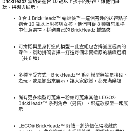
BrickHeadz 盒組是適合 10 歲以上孩子的好禮，讓他們遊
玩、拼砌與展示。
8 合 1 BrickHeadz™ 蝙蝠俠™－這個有趣的送禮點子
適合 10 歲以上男孩與女孩，他們可從 8 種難忘風格
中任意選擇，拼砌自己的 BrickHeadz 蝙蝠俠
可拼砌與量身打造的模型－此盒組包含辨識度極高的
零件，幫助拼砌者擇一打造每個忠實還原的精緻選項
（共 8 種）
多種享受方式－BrickHeadz™ 系列模型無論是拼砌、
遊玩，或是擺出來展示，讓大家欣賞，都充滿樂趣
尚有更多模型可蒐集－粉絲可蒐集其他 LEGO®
BrickHeadz™ 系列角色（另售），跟這款模型一起展
示
LEGO® BrickHeadz™ 好禮－將這個值得收藏的