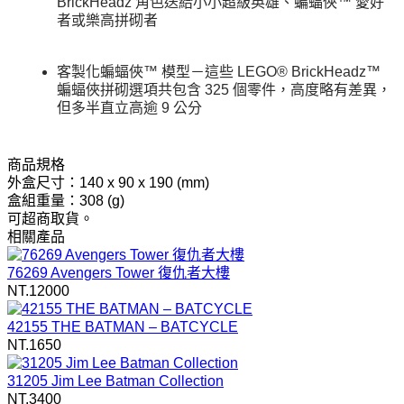
BrickHeadz 角色送給小小超級英雄、蝙蝠俠™ 愛好
者或樂高拼砌者
客製化蝙蝠俠™ 模型－這些 LEGO® BrickHeadz™
蝙蝠俠拼砌選項共包含 325 個零件，高度略有差異，
但多半直立高逾 9 公分
商品規格
外盒尺寸：140 x 90 x 190 (mm)
盒組重量：308 (g)
可超商取貨。
相關產品
76269 Avengers Tower 復仇者大樓
NT.12000
42155 THE BATMAN – BATCYCLE
NT.1650
31205 Jim Lee Batman Collection
NT.3400