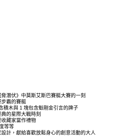
威脅潛伏》中莫斯艾斯巴賽艇大賽的一刻
賽步霸的賽艇
念積木與 1 塊包含魁剛金引言的牌子
經典的星際大戰時刻
型收藏家當作禮物
進度等等
家設計，獻給喜歡放鬆身心的創意活動的大人