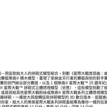
盒組－用這款給大人的拼砌式模型組合，刻劃《星際大戰首部曲：
的賽艇樂高® 積木模型，重現了安納金天行者的賽艇與他的對手
拱門峽谷部分賽道，以及 1 個樂高® 星際大戰™ 25 週年紀
® 星際大戰™ 拼砌式立體透視模型（另售），這些模型刻劃了
，或是送給其他星際大戰粉絲或樂高® 星際大戰系列立體透視模
你就能一邊拼砌，一邊放大與旋轉這款拼砌模型的 3D 數位版本、追蹤
系到你家，給大人的樂高星際大戰系列拼砌盒組專為像你一樣的玩
拼砌式模型高逾 12 公分、寬逾 30 公分、深逾 14 公分