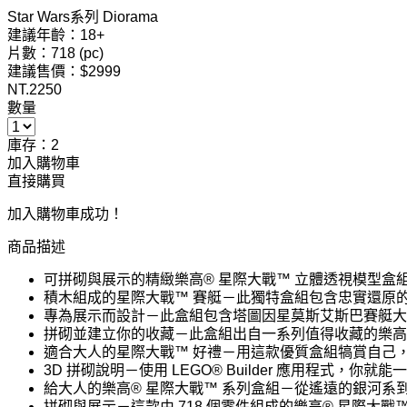
Star Wars系列 Diorama
建議年齡：18+
片數：718 (pc)
建議售價：$2999
NT.
2250
數量
庫存：2
加入購物車
直接購買
加入購物車成功！
商品描述
可拼砌與展示的精緻樂高® 星際大戰™ 立體透視模型
積木組成的星際大戰™ 賽艇－此獨特盒組包含忠實還原
專為展示而設計－此盒組包含塔圖因星莫斯艾斯巴賽艇大賽的
拼砌並建立你的收藏－此盒組出自一系列值得收藏的樂高
適合大人的星際大戰™ 好禮－用這款優質盒組犒賞自己
3D 拼砌說明－使用 LEGO® Builder 應用程式，
給大人的樂高® 星際大戰™ 系列盒組－從遙遠的銀河
拼砌與展示－這款由 718 個零件組成的樂高® 星際大戰™ 