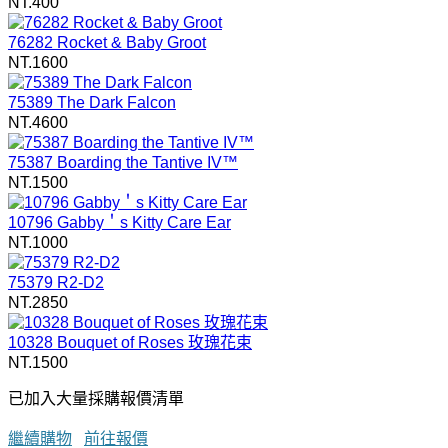
NT.400
76282 Rocket & Baby Groot
NT.1600
75389 The Dark Falcon
NT.4600
75387 Boarding the Tantive IV™
NT.1500
10796 Gabby＇s Kitty Care Ear
NT.1000
75379 R2-D2
NT.2850
10328 Bouquet of Roses 玫瑰花束
NT.1500
已加入大量採購報價清單
繼續購物
前往報價