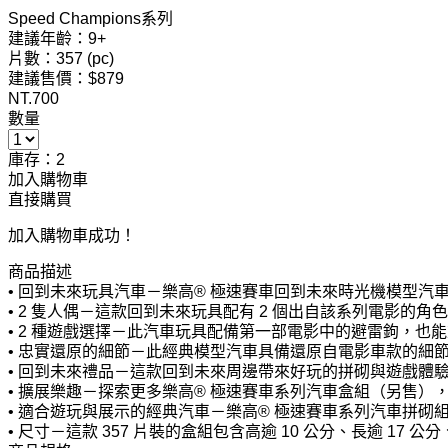
Speed Champions系列
建議年齡：9+
片數：357 (pc)
建議售價：$879
NT.
700
數量
庫存：2
加入購物車
直接購買
加入購物車成功！
商品描述
• 回到未來玩具汽車－樂高® 極速賽車回到未來時光機模型汽
• 2 隻人偶－這款回到未來玩具配有 2 個出自該系列電影的角色：D
• 2 種遊戲選擇－此汽車玩具配備第一部電影中的避雷鉤，
• 忠實還原的細節－此經典模型汽車具備還原自電影車款的細
• 回到未來禮品－這款回到未來周邊帶來好玩的拼砌與遊戲體
• 擴展樂趣－探索更多樂高® 極速賽車系列汽車盒組（另售）
• 適合遊玩與展示的經典汽車－樂高® 極速賽車系列汽車拼
• 尺寸－這款 357 片裝的盒組包含高逾 10 公分、長逾 17 