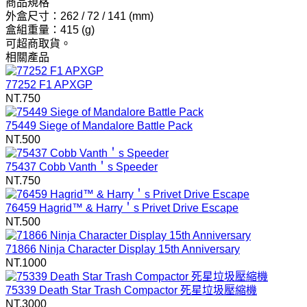
商品規格
外盒尺寸：262 / 72 / 141 (mm)
盒組重量：415 (g)
可超商取貨。
相關產品
77252 F1 APXGP
NT.750
75449 Siege of Mandalore Battle Pack
NT.500
75437 Cobb Vanth＇s Speeder
NT.750
76459 Hagrid™ & Harry＇s Privet Drive Escape
NT.500
71866 Ninja Character Display 15th Anniversary
NT.1000
75339 Death Star Trash Compactor 死星垃圾壓縮機
NT.3000