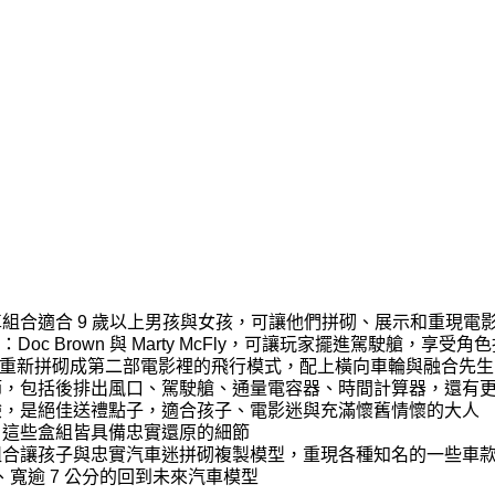
車組合適合 9 歲以上男孩與女孩，可讓他們拼砌、展示和重現電
oc Brown 與 Marty McFly，可讓玩家擺進駕駛艙，享受
也能重新拼砌成第二部電影裡的飛行模式，配上橫向車輪與融合先生
節，包括後排出風口、駕駛艙、通量電容器、時間計算器，還有
驗，是絕佳送禮點子，適合孩子、電影迷與充滿懷舊情懷的大人
，這些盒組皆具備忠實還原的細節
砌組合讓孩子與忠實汽車迷拼砌複製模型，重現各種知名的一些車
公分、寬逾 7 公分的回到未來汽車模型