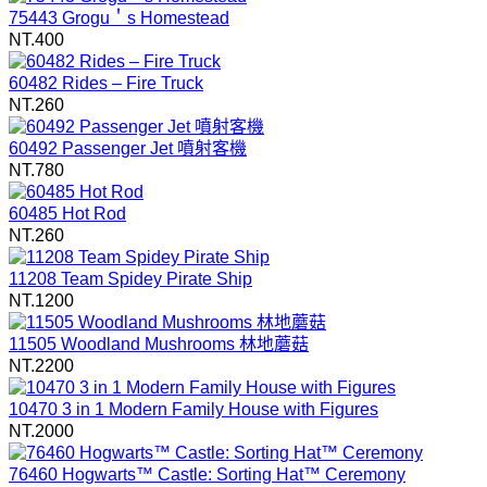
75443 Grogu＇s Homestead
NT.400
60482 Rides – Fire Truck
NT.260
60492 Passenger Jet 噴射客機
NT.780
60485 Hot Rod
NT.260
11208 Team Spidey Pirate Ship
NT.1200
11505 Woodland Mushrooms 林地蘑菇
NT.2200
10470 3 in 1 Modern Family House with Figures
NT.2000
76460 Hogwarts™ Castle: Sorting Hat™ Ceremony