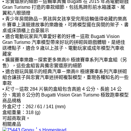
• 忠實還原的細節－這輛車具備 Bugatti 在 2015 年為電動遊戲
Gran Turismo 打造的車款細節，包括馬蹄形前水箱護罩、尾
翼和八眼頭燈
• 青少年房間飾品－男孩與女孩享受完用這輛值得收藏的樂高
® 賽車上演競速故事的樂趣後，可將模型擺在房間的架子、書
桌或床頭櫃上自豪展示
• 適合電動玩家與汽車愛好者的好禮－這款 Bugatti Vision
Gran Turismo 汽車模型帶來好玩的拼砌與遊戲體驗，是絕佳
送禮點子，適合 9 歲以上孩子、電動玩家或成年模型汽車收
藏家
• 擴展賽車樂趣－探索更多樂高® 極速賽車系列汽車盒組（另
售），這些盒組皆具備忠實還原的細節
• 適合遊玩與展示的經典汽車－樂高® 極速賽車系列汽車拼砌
組合讓孩子與忠實汽車迷拼砌複製模型，重現各種知名的一些
車款
• 尺寸－這款 284 片裝的盒組包含高逾 4 公分、長逾 14 公
分、寬逾 8 公分的 Bugatti Vision Gran Turismo 極致跑車模型
商品規格
外盒尺寸：262 / 61 / 141 (mm)
盒組重量：318 (g)
可超商取貨。
相關產品