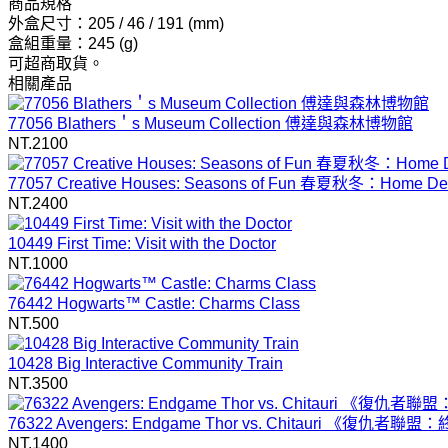
商品規格
外盒尺寸：205 / 46 / 191 (mm)
盒組重量：245 (g)
可超商取貨。
相關產品
77056 Blathers＇s Museum Collection 傅達與森林博物館
NT.2100
77057 Creative Houses: Seasons of Fun 春夏秋冬：Home D
NT.2400
10449 First Time: Visit with the Doctor
NT.1000
76442 Hogwarts™ Castle: Charms Class
NT.500
10428 Big Interactive Community Train
NT.3500
76322 Avengers: Endgame Thor vs. Chitauri 《
NT.1400