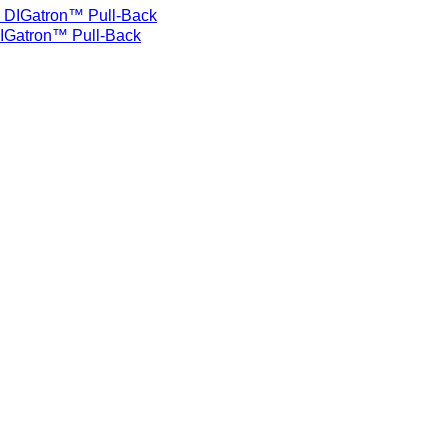
IGatron™ Pull-Back