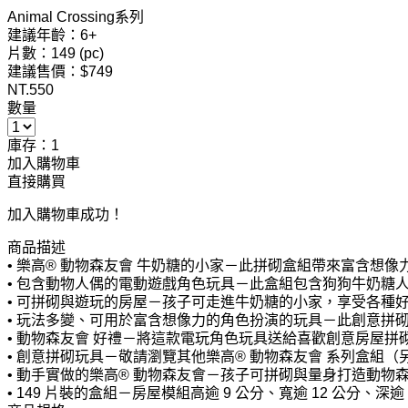
Animal Crossing系列
建議年齡：6+
片數：149 (pc)
建議售價：$749
NT.
550
數量
庫存：1
加入購物車
直接購買
加入購物車成功！
商品描述
• 樂高® 動物森友會 牛奶糖的小家－此拼砌盒組帶來富含想
• 包含動物人偶的電動遊戲角色玩具－此盒組包含狗狗牛奶糖
• 可拼砌與遊玩的房屋－孩子可走進牛奶糖的小家，享受各種
• 玩法多變、可用於富含想像力的角色扮演的玩具－此創意拼
• 動物森友會 好禮－將這款電玩角色玩具送給喜歡創意房屋拼
• 創意拼砌玩具－敬請瀏覽其他樂高® 動物森友會 系列盒
• 動手實做的樂高® 動物森友會－孩子可拼砌與量身打造動
• 149 片裝的盒組－房屋模組高逾 9 公分、寬逾 12 公分、深逾 