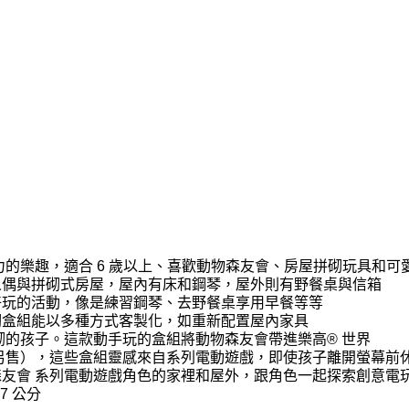
像力的樂趣，適合 6 歲以上、喜歡動物森友會、房屋拼砌玩具和
人偶與拼砌式房屋，屋內有床和鋼琴，屋外則有野餐桌與信箱
好玩的活動，像是練習鋼琴、去野餐桌享用早餐等等
砌盒組能以多種方式客製化，如重新配置屋內家具
砌的孩子。這款動手玩的盒組將動物森友會帶進樂高® 世界
組（另售），這些盒組靈感來自系列電動遊戲，即使孩子離開螢幕
物森友會 系列電動遊戲角色的家裡和屋外，跟角色一起探索創意電
7 公分