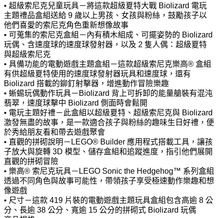
• 超級索尼克兒童玩具－將這款超級夏特大戰 Biolizard 電玩
主題禮品盒組送給 9 歲以上男孩、女孩與粉絲，鼓勵孩子以
他們喜愛的索尼克角色重新想像故事
• 可蒐集的索尼克盒組－內有積木組成、可擺姿勢的 Biolizard
玩偶、含速度球的速度球發射器，以及 2 隻人偶：超級夏特
與超級索尼克
• 具備功能的電動遊戲主題盒組－這款超級索尼克樂高® 盒組
有供超級夏特使用的速度球發射器玩具和速度球，還有
Biolizard 搭載的鉚釘射擊器，增進動作冒險樂趣
• 蜥蜴玩偶動作玩具－Biolizard 背上可拆卸的能量艙裝有混沌
翡翠，速度球擊中 Biolizard 側面時會鬆開
• 電玩主題好禮－此盒組以超級夏特、超級索尼克與 Biolizard
激發無盡的故事，是一款適合孩子與粉絲的趣味生日好禮，便
於秀給朋友看和帶去遊戲聚會
• 直觀的拼砌說明－LEGO® Builder 應用程式搭載工具，讓孩
子放大與旋轉 3D 模型、儲存盒組和追蹤進度，指引他們展開
直觀的拼砌冒險
• 樂高® 索尼克玩具－LEGO Sonic the Hedgehog™ 系列盒組
透過不同角色與故事可能性，帶領孩子享受極速動作樂趣和想
像遊戲
• 尺寸－這款 419 片裝的電動遊戲主題玩具盒組包含高逾 8 公
分、長逾 38 公分、寬逾 15 公分的拼砌式 Biolizard 玩偶