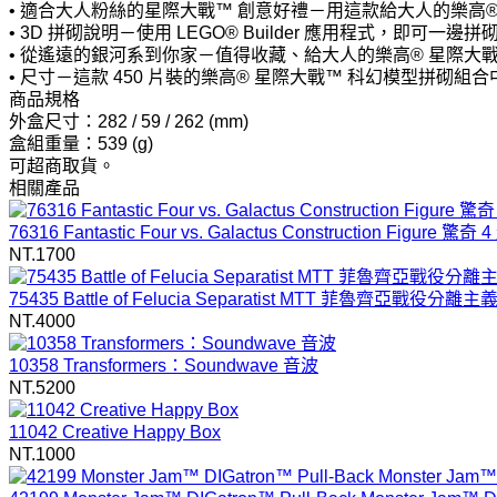
• 適合大人粉絲的星際大戰™ 創意好禮－用這款給大人的樂高
• 3D 拼砌說明－使用 LEGO® Builder 應用程式，即
• 從遙遠的銀河系到你家－值得收藏、給大人的樂高® 星際
• 尺寸－這款 450 片裝的樂高® 星際大戰™ 科幻模型拼砌組合中
商品規格
外盒尺寸：282 / 59 / 262 (mm)
盒組重量：539 (g)
可超商取貨。
相關產品
76316 Fantastic Four vs. Galactus Construction F
NT.1700
75435 Battle of Felucia Separatist MTT 菲魯齊亞戰役分離主
NT.4000
10358 Transformers：Soundwave 音波
NT.5200
11042 Creative Happy Box
NT.1000