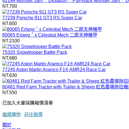
42199 Monster Jam™ DIGatron™ Pull-Back Monster Jam™ D
NT.700
77239 Porsche 911 GT3 RS Super Car
NT.600
80065 Erlang＇s Celestial Mech 二郎天神機甲
NT.2100
75320 Snowtrooper Battle Pack
NT.680
77245 Aston Martin Aramco F1® AMR24 Race Car
NT.630
60461 Red Farm Tractor with Trailer & Sheep 紅色農
NT.550
已加入大量採購報價清單
繼續購物
前往報價
關於