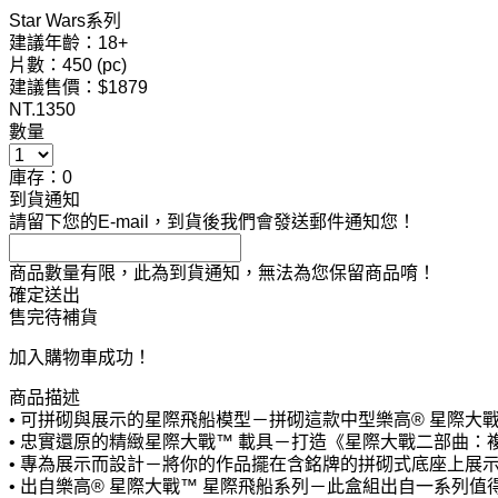
Star Wars系列
建議年齡：18+
片數：450 (pc)
建議售價：$1879
NT.
1350
數量
庫存：0
到貨通知
請留下您的E-mail，到貨後我們會發送郵件通知您！
商品數量有限，此為到貨通知，無法為您保留商品唷！
確定送出
售完待補貨
加入購物車成功！
商品描述
• 可拼砌與展示的星際飛船模型－拼砌這款中型樂高® 星際大戰™ 模型，
• 忠實還原的精緻星際大戰™ 載具－打造《星際大戰二部曲：複製人全面進
• 專為展示而設計－將你的作品擺在含銘牌的拼砌式底座上展
• 出自樂高® 星際大戰™ 星際飛船系列－此盒組出自一系列