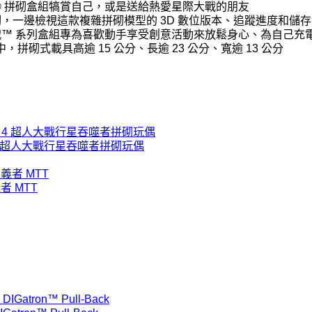
® 拼砌盒組犒賞自己，或是送給熱愛星際大戰的朋友
可一邊拼砌，一邊檢視這款複雜拼砌模型的 3D 數位版本、追蹤進度和儲
大戰™ 系列盒組專為喜歡動手享受創意活動來放鬆身心、為自己充
，拼砌式載具高逾 15 公分、長逾 23 公分、寬逾 13 公分
igure 驚奇 4 超人大戰行星吞噬者拼砌玩偶
義者 MTT