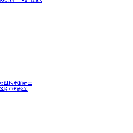
IGatron™ Pull-Back
場拖拉機與拖車和綿羊