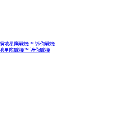
r 普洛昆的絕地星際戰機™ 迷你戰機