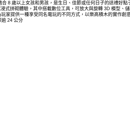
與遊玩，適合 8 歲以上女孩和男孩，是生日、佳節或任何日子的送禮好點
程式，享受沉浸式拼砌體驗，其中搭載數位工具，可放大與旋轉 3D 模型
 系列兒童拼砌玩具為玩家提供一種享受同名電玩的不同方式，以樂高積木的
逾 24 公分