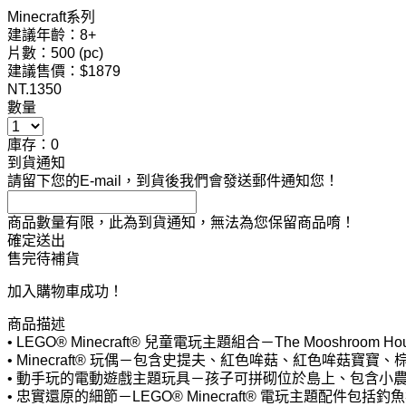
Minecraft系列
建議年齡：8+
片數：500 (pc)
建議售價：$1879
NT.
1350
數量
庫存：0
到貨通知
請留下您的E-mail，到貨後我們會發送郵件通知您！
商品數量有限，此為到貨通知，無法為您保留商品唷！
確定送出
售完待補貨
加入購物車成功！
商品描述
• LEGO® Minecraft® 兒童電玩主題組合－The Mooshr
• Minecraft® 玩偶－包含史提夫、紅色哞菇、紅色哞菇寶
• 動手玩的電動遊戲主題玩具－孩子可拼砌位於島上、包含小
• 忠實還原的細節－LEGO® Minecraft® 電玩主題