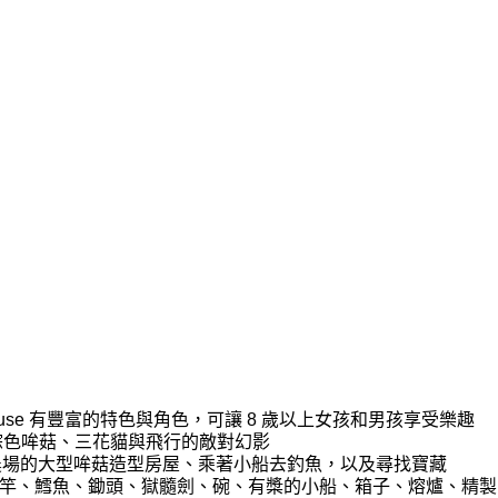
oom House 有豐富的特色與角色，可讓 8 歲以上女孩和男孩享受樂趣
寶、棕色哞菇、三花貓與飛行的敵對幻影
農場的大型哞菇造型房屋、乘著小船去釣魚，以及尋找寶藏
配件包括釣魚竿、鱈魚、鋤頭、獄髓劍、碗、有槳的小船、箱子、熔爐、