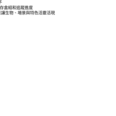
子
、儲存盒組和追蹤進度
實作創意讓生物、場景與特色活靈活現