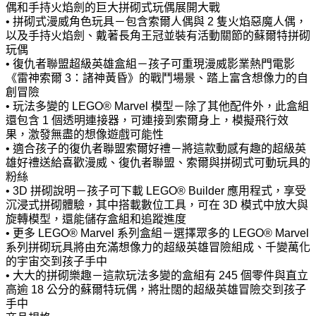
偶和手持火焰劍的巨大拼砌式玩偶展開大戰
• 拼砌式漫威角色玩具－包含索爾人偶與 2 隻火焰惡魔人偶，
以及手持火焰劍、戴著長角王冠並裝有活動關節的蘇爾特拼砌
玩偶
• 復仇者聯盟超級英雄盒組－孩子可重現漫威影業熱門電影
《雷神索爾 3：諸神黃昏》的戰鬥場景、踏上富含想像力的自
創冒險
• 玩法多變的 LEGO® Marvel 模型－除了其他配件外，此盒組
還包含 1 個透明連接器，可連接到索爾身上，模擬飛行效
果，激發無盡的想像遊戲可能性
• 適合孩子的復仇者聯盟索爾好禮－將這款動感有趣的超級英
雄好禮送給喜歡漫威、復仇者聯盟、索爾與拼砌式可動玩具的
粉絲
• 3D 拼砌說明－孩子可下載 LEGO® Builder 應用程式，享受
沉浸式拼砌體驗，其中搭載數位工具，可在 3D 模式中放大與
旋轉模型，還能儲存盒組和追蹤進度
• 更多 LEGO® Marvel 系列盒組－選擇眾多的 LEGO® Marvel
系列拼砌玩具將由充滿想像力的超級英雄冒險組成、千變萬化
的宇宙交到孩子手中
• 大大的拼砌樂趣－這款玩法多變的盒組有 245 個零件與直立
高逾 18 公分的蘇爾特玩偶，將壯闊的超級英雄冒險交到孩子
手中