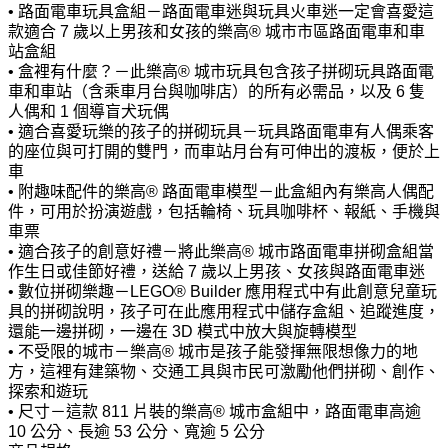
• 路面電車玩具盒組－路面電車迷與玩具火車迷一定會喜愛這
款適合 7 歲以上男孩和女孩的樂高® 城市市區路面電車和車
站盒組
• 盒裡有什麼？－此樂高® 城市玩具包含孩子拼砌玩具路面電
車和車站（含乘車月台與咖啡店）的所有必需品，以及 6 隻
人偶和 1 個導盲犬玩偶
• 適合喜愛玩樂的孩子的拼砌玩具－玩具路面電車有人偶乘客
的座位與可打開的雙門，而車站月台有可伸出的渡板，便於上
車
• 附趣味配件的樂高® 路面電車模型－此盒組內有樂高人偶配
件，可用於扮演遊戲，包括輪椅、玩具咖啡杯、報紙、手機與
車票
• 適合孩子的創意好禮－將此樂高® 城市路面電車拼砌盒組當
作生日或佳節好禮，送給 7 歲以上男孩、女孩與路面電車迷
• 數位拼砌樂趣－LEGO® Builder 應用程式中有此創意兒童玩
具的拼砌說明，孩子可在此應用程式中儲存盒組、追蹤進度，
還能一邊拼砌，一邊在 3D 模式中放大與旋轉模型
• 不受限的城市－樂高® 城市是孩子能發揮無限想像力的地
方，這裡有建築物、交通工具與市民可激勵他們拼砌、創作、
探索和遊玩
• 尺寸－這款 811 片裝的樂高® 城市盒組中，路面電車高逾
10 公分、長逾 53 公分、寬逾 5 公分