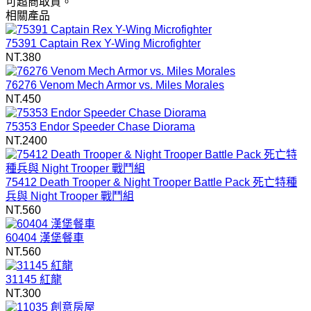
可超商取貨。
相關產品
75391 Captain Rex Y-Wing Microfighter
NT.380
76276 Venom Mech Armor vs. Miles Morales
NT.450
75353 Endor Speeder Chase Diorama
NT.2400
75412 Death Trooper & Night Trooper Battle Pack 死亡特種
兵與 Night Trooper 戰鬥組
NT.560
60404 漢堡餐車
NT.560
31145 紅龍
NT.300