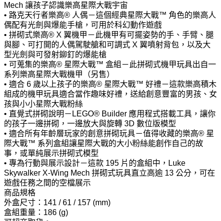
Mech 讓孩子認識樂高星際大戰宇宙
• 路克天行者樂高® 人偶－這個經典星際大戰™ 角色的樂高人
偶配有光劍與爆能手槍，可用於科幻動作遊戲
• 拼砌式樂高® X 翼機甲－此機甲有可擺姿勢的手、手臂、腿
與腳、可打開的人偶駕駛艙和可調式 X 翼噴射背包，以及大
型光劍與可發射鉚釘的爆能槍
• 可蒐集的樂高® 星際大戰™ 盒組－此拼砌式機甲玩具出自一
系列樂高星際大戰機甲（另售）
• 適合 6 歲以上孩子的樂高® 星際大戰™ 好禮－這款樂高積木
組成的機甲玩具適合當作趣味好禮，送給創意豐富的男孩、女
孩與小小星際大戰粉絲
• 直覺式拼砌說明－LEGO® Builder 應用程式搭載工具，讓你
的孩子一邊拼砌，一邊放大與旋轉 3D 數位版模型
• 適合所有年齡層玩家的創意拼砌玩具－值得收藏的樂高® 星
際大戰™ 系列盒組讓星際大戰的大小粉絲能創作自己的故
事，或單純展示拼砌式模型
• 專為行動與展示設計－這款 195 片的盒組中，Luke
Skywalker X-Wing Mech 拼砌式玩具直立高逾 13 公分，可在
遊戲任務之間的空檔展示
商品規格
外盒尺寸：141 / 61 / 157 (mm)
盒組重量：186 (g)